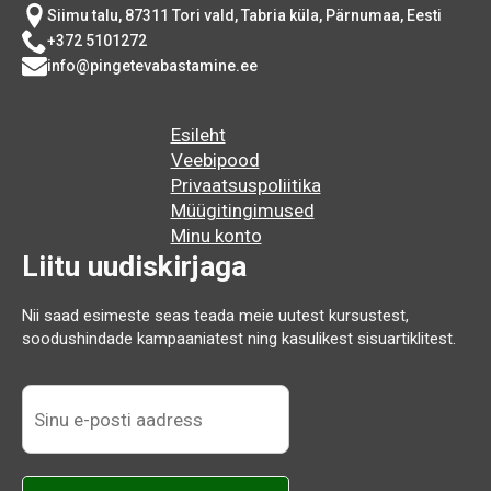
Siimu talu, 87311 Tori vald, Tabria küla, Pärnumaa, Eesti
+372 5101272
info@pingetevabastamine.ee
Esileht
Veebipood
Privaatsuspoliitika
Müügitingimused
Minu konto
Liitu uudiskirjaga
Nii saad esimeste seas teada meie uutest kursustest,
soodushindade kampaaniatest ning kasulikest sisuartiklitest.