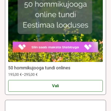
50 hommikujooga tundi onlines
195,00
€
–
295,00
€
Hinnavahemik:
195,00 €
Sellel
kuni
Vali
tootel
295,00 €
on
mitu
varianti.
Valikuid