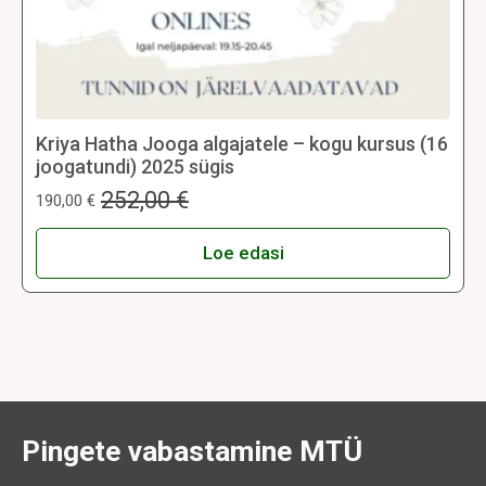
Kriya Hatha Jooga algajatele – kogu kursus (16
joogatundi) 2025 sügis
252,00
€
190,00
€
Algne
Praegune
hind
hind
oli:
on:
Loe edasi
252,00 €.
190,00 €.
Pingete vabastamine MTÜ