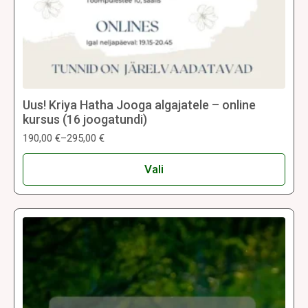
Uus! Kriya Hatha Jooga algajatele – online
kursus (16 joogatundi)
190,00
€
–
295,00
€
Hinnavahemik:
190,00 €
Sellel
kuni
Vali
tootel
295,00 €
on
mitu
varianti.
Valikuid
saab
teha
tootelehel.