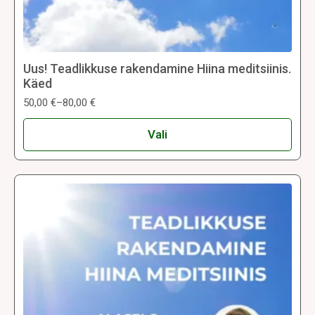
Uus! Teadlikkuse rakendamine Hiina meditsiinis.
Käed
50,00
€
–
80,00
€
Hinnavahemik:
50,00 €
Sellel
kuni
Vali
tootel
80,00 €
on
mitu
varianti.
Valikuid
saab
teha
tootelehel.