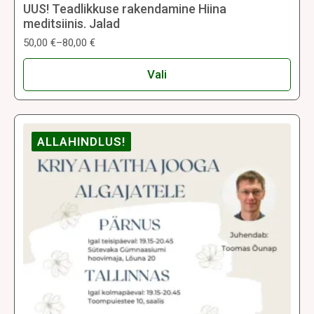
UUS! Teadlikkuse rakendamine Hiina
meditsiinis. Jalad
50,00
€
–
80,00
€
Hinnavahemik:
50,00 €
Sellel
kuni
Vali
tootel
80,00 €
on
mitu
varianti.
ALLAHINDLUS!
Valikuid
saab
teha
tootelehel.