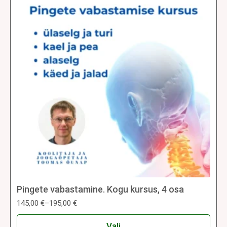
saab
teha
tootelehel.
Pingete vabastamine. Kogu kursus, 4 osa
145,00
€
–
195,00
€
Hinnavahemik:
145,00 €
Sellel
kuni
Vali