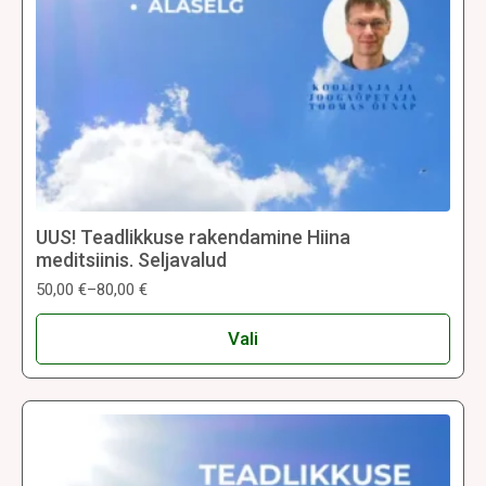
UUS! Teadlikkuse rakendamine Hiina
meditsiinis. Seljavalud
50,00
€
–
80,00
€
Hinnavahemik:
50,00 €
Sellel
kuni
Vali
tootel
80,00 €
on
mitu
varianti.
Valikuid
saab