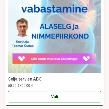
tootelehel.
Selja tervise ABC
50,00
€
–
90,00
€
Hinnavahemik:
50,00 €
Sellel
kuni
Vali
tootel
90,00 €
on