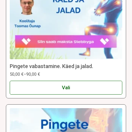
Pingete vabastamine. Käed ja jalad.
50,00
€
–
90,00
€
Hinnavahemik:
50,00 €
Sellel
kuni
Vali
tootel
90,00 €
on
mitu
varianti.
Valikuid
saab
teha