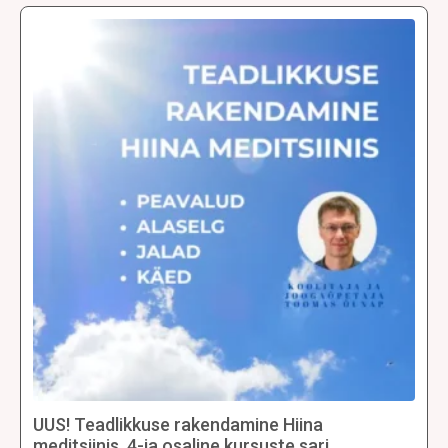
mitu
varianti.
Valikuid
saab
teha
tootelehel.
UUS! Teadlikkuse rakendamine Hiina
meditsiinis. 4-ja osaline kursuste sari