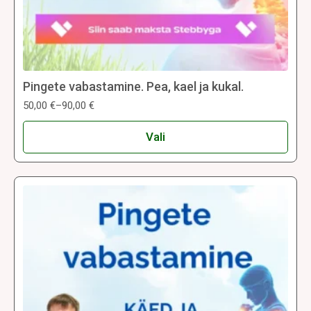
Pingete vabastamine. Pea, kael ja kukal.
50,00
€
–
90,00
€
Hinnavahemik:
50,00 €
Sellel
kuni
Vali
tootel
90,00 €
on
mitu
varianti.
Valikuid
saab
teha
tootelehel.