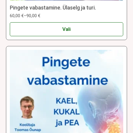
Pingete vabastamine. Ülaselg ja turi.
60,00
€
–
90,00
€
Hinnavahemik:
60,00 €
Sellel
kuni
Vali
tootel
90,00 €
on
mitu
varianti.
Valikuid
saab
teha
tootelehel.