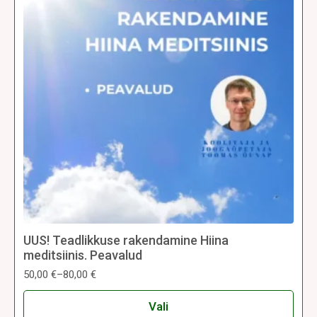
teha
tootelehel.
UUS! Teadlikkuse rakendamine Hiina
meditsiinis. Peavalud
50,00
€
–
80,00
€
Hinnavahemik:
50,00 €
Sellel
kuni
Vali
tootel